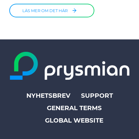
LÄS MER OM DET HÄR
NYHETSBREV
SUPPORT
Footer
GENERAL TERMS
top
menu
GLOBAL WEBSITE
-