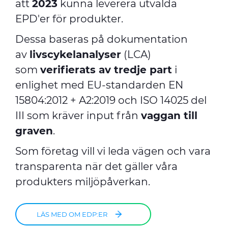
att
2023
kunna leverera utvalda
EPD'er för produkter.
Dessa baseras på dokumentation
av
livscykelanalyser
(LCA)
som
verifierats av tredje part
i
enlighet med EU-standarden EN
15804:2012 + A2:2019 och ISO 14025 del
III som kräver input från
vaggan till
graven
.
Som företag vill vi leda vägen och vara
transparenta när det gäller våra
produkters miljöpåverkan.
LÄS MED OM EDP:ER